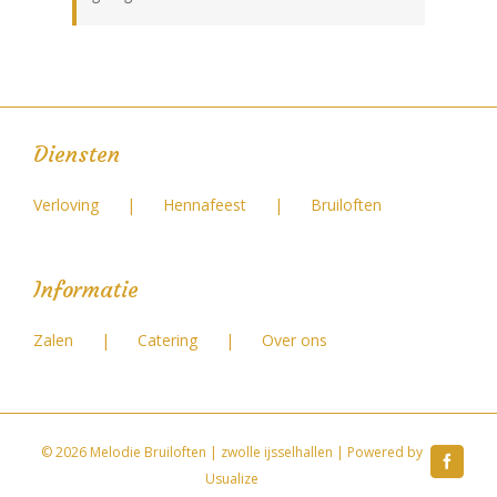
Diensten
Verloving
Hennafeest
Bruiloften
Informatie
Zalen
Catering
Over ons
©
2026 Melodie Bruiloften | zwolle ijsselhallen | Powered by
Faceb
Usualize