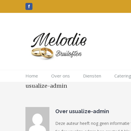
Skip
Facebook
to
content
Home
Over ons
Diensten
Caterin
usualize-admin
Over
usualize-admin
Deze auteur heeft nog geen informatie v