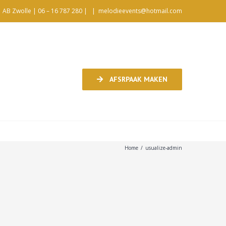
1 AB Zwolle | 06 – 16 787 280 |
|
melodieevents@hotmail.com
AFSRPAAK MAKEN
Home
/
usualize-admin