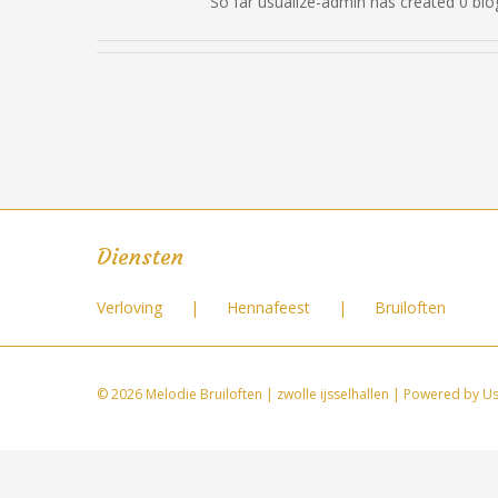
So far usualize-admin has created 0 blog
Diensten
Verloving
Hennafeest
Bruiloften
©
2026 Melodie Bruiloften | zwolle ijsselhallen | Powered by
Us