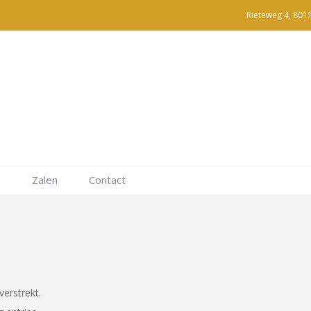
Rieteweg 4, 801
g
Zalen
Contact
erstrekt.