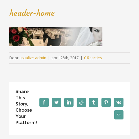
header-home
Door
usualize-admin
|
april 28th, 2017
|
0 Reacties
Share
This
Facebook
Twitter
LinkedIn
Reddit
Tumblr
Pinterest
Vk
Story,
Choose
E-
Your
mail
Platform!