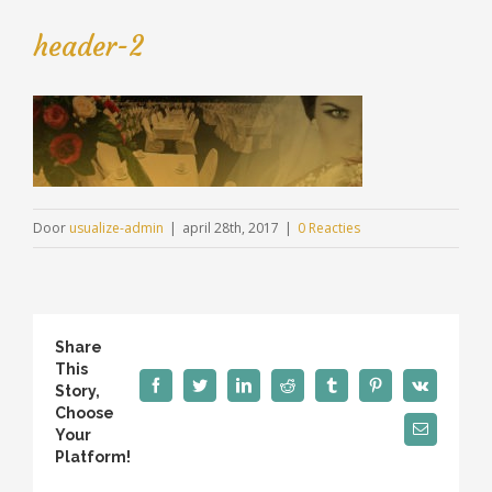
header-2
Door
usualize-admin
|
april 28th, 2017
|
0 Reacties
Share
This
Facebook
Twitter
LinkedIn
Reddit
Tumblr
Pinterest
Vk
Story,
Choose
E-
Your
mail
Platform!