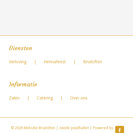
Diensten
Verloving
Hennafeest
Bruiloften
Informatie
Zalen
Catering
Over ons
©
2026 Melodie Bruiloften | zwolle ijsselhallen | Powered by
Faceb