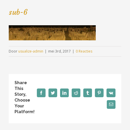
sub-6
Door
usualize-admin
|
mei 3rd, 2017
|
0 Reacties
Share
This
Facebook
Twitter
LinkedIn
Reddit
Tumblr
Pinterest
Vk
Story,
Choose
E-
Your
mail
Platform!