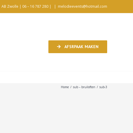
1 AB Zwolle | 06 – 16 787 280 |
|
melodieevents@hotmail.com
AFSRPAAK MAKEN
Home
/
sub – bruiloften
/
sub-3