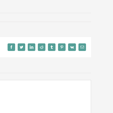
Facebook
Twitter
LinkedIn
Reddit
Tumblr
Pinterest
Vk
E-
mail