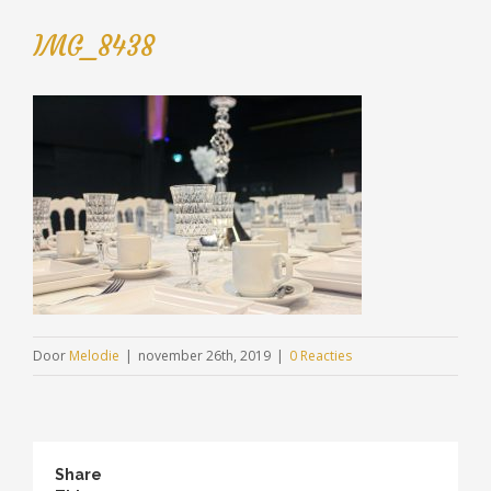
IMG_8438
Door
Melodie
|
november 26th, 2019
|
0 Reacties
Share