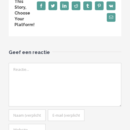
This
Facebook
Twitter
LinkedIn
Reddit
Tumblr
Pinterest
Vk
Story,
Choose
E-
Your
mail
Platform!
Geef een reactie
Reactie