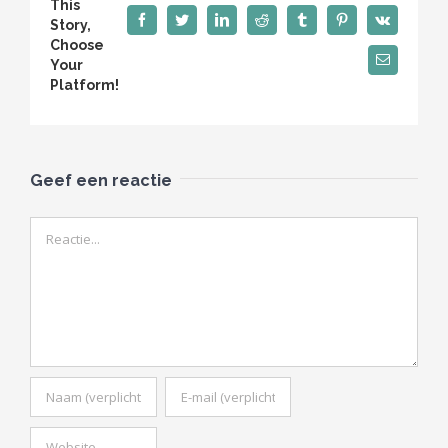
This
Facebook
Twitter
LinkedIn
Reddit
Tumblr
Pinterest
Vk
Story,
Choose
E-
Your
mail
Platform!
Geef een reactie
Reactie