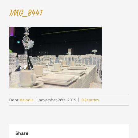
IMG_8441
Door
Melodie
|
november 26th, 2019
|
0 Reacties
Share