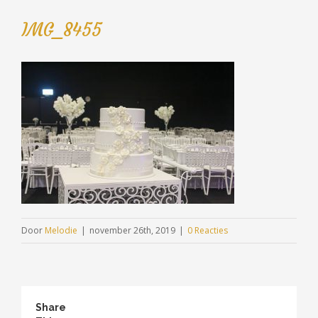
IMG_8455
Door
Melodie
|
november 26th, 2019
|
0 Reacties
Share