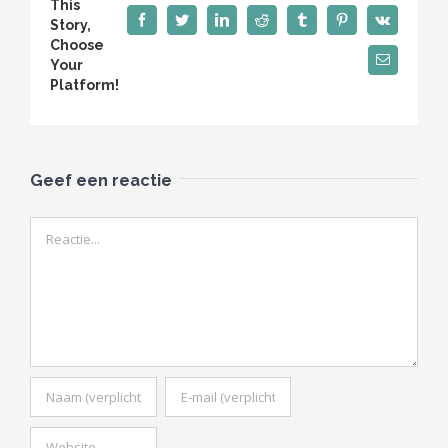
This
Facebook
Twitter
LinkedIn
Reddit
Tumblr
Pinterest
Vk
Story,
Choose
E-
Your
mail
Platform!
Geef een reactie
Reactie